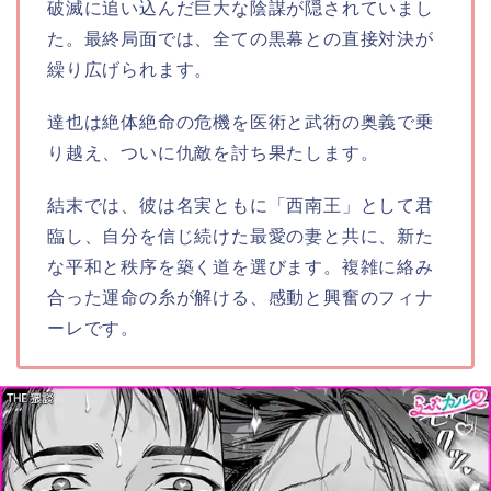
破滅に追い込んだ巨大な陰謀が隠されていまし
た。最終局面では、全ての黒幕との直接対決が
繰り広げられます。
達也は絶体絶命の危機を医術と武術の奥義で乗
り越え、ついに仇敵を討ち果たします。
結末では、彼は名実ともに「西南王」として君
臨し、自分を信じ続けた最愛の妻と共に、新た
な平和と秩序を築く道を選びます。複雑に絡み
合った運命の糸が解ける、感動と興奮のフィナ
ーレです。