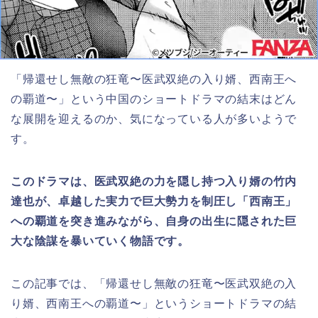
「帰還せし無敵の狂竜〜医武双絶の入り婿、西南王へ
の覇道〜」という中国のショートドラマ
の結末はどん
な展開を迎えるのか、気になっている人が多いようで
す。
このドラマは、医武双絶の力を隠し持つ入り婿の竹内
達也が、卓越した実力で巨大勢力を制圧し「西南王」
への覇道を突き進みながら、自身の出生に隠された巨
大な陰謀を暴いていく物語です。
この記事では、「帰還せし無敵の狂竜〜医武双絶の入
り婿、西南王への覇道〜」
と
いうショートドラマ
の結