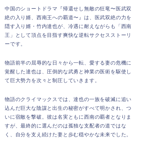
中国のショートドラマ『帰還せし無敵の狂竜〜医武双
絶の入り婿、西南王への覇道〜』は、医武双絶の力を
隠す入り婿・竹内達也が、冷遇に耐えながらも「西南
王」として頂点を目指す爽快な逆転サクセスストーリ
ーです。
物語前半の屈辱的な日々から一転、愛する妻の危機に
覚醒した達也は、圧倒的な武勇と神業の医術を駆使し
て巨大勢力を次々と制圧していきます。
物語のクライマックスでは、達也の一族を破滅に追い
込んだ巨大な陰謀と出生の秘密がすべて明かされ、つ
いに宿敵を撃破。彼は名実ともに西南の覇者となりま
すが、最終的に選んだのは孤独な支配者の道ではな
く、自分を支え続けた妻と歩む穏やかな未来でした。