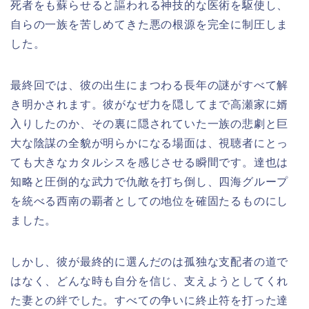
死者をも蘇らせると謳われる神技的な医術を駆使し、
自らの一族を苦しめてきた悪の根源を完全に制圧しま
した。
最終回では、彼の出生にまつわる長年の謎がすべて解
き明かされます。彼がなぜ力を隠してまで高瀬家に婿
入りしたのか、その裏に隠されていた一族の悲劇と巨
大な陰謀の全貌が明らかになる場面は、視聴者にとっ
ても大きなカタルシスを感じさせる瞬間です。達也は
知略と圧倒的な武力で仇敵を打ち倒し、四海グループ
を統べる西南の覇者としての地位を確固たるものにし
ました。
しかし、彼が最終的に選んだのは孤独な支配者の道で
はなく、どんな時も自分を信じ、支えようとしてくれ
た妻との絆でした。すべての争いに終止符を打った達