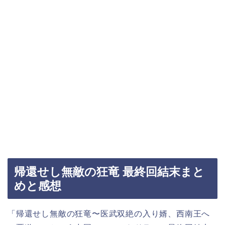
帰還せし無敵の狂竜 最終回結末まと
めと感想
「帰還せし無敵の狂竜〜医武双絶の入り婿、西南王へ