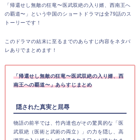
「帰還せし無敵の狂竜〜医武双絶の入り婿、西南王へ
の覇道〜」という中国のショートドラマは全79話のス
トーリーです！
このドラマの結末に至るまでのあらすじ内容をネタバ
レありでまとめます！
「帰還せし無敵の狂竜〜医武双絶の入り婿、西
南王への覇道〜」
あらすじまとめ
隠された真実と屈辱
物語の前半では、竹内達也がその驚異的な「医
武双絶（医術と武術の両立）」の力を隠し、高