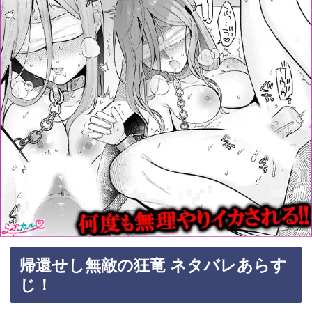
帰還せし無敵の狂竜 ネタバレあらす
じ！