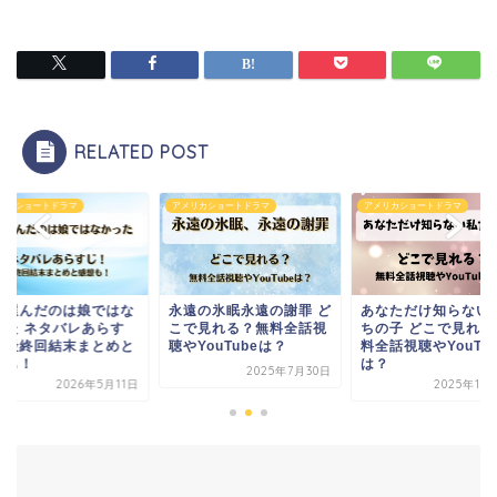
RELATED POST
リカショートドラマ
アメリカショートドラマ
アメリカショートドラマ
遠の氷眠永遠の謝罪 ど
あなただけ知らない私た
父が選んだのは娘で
で見れる？無料全話視
ちの子 どこで見れる？無
かった ネタバレあら
YouTubeは？
料全話視聴やYouTube
じ！最終回結末まと
は？
感想も！
2025年7月30日
2025年10月16日
2026年5