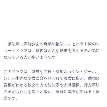
「獣語姫～異能少女の奇蹟の物語～」という中国のシ
ョートドラマ
は、
最後はどんな
結末を迎えるのか
気に
なっている人が多いようです。
このドラマは、陰鬱な悪役・沈知寒（シン・ジーハ
ン）が小さな少女に命を救われて養女に迎え、動物の
言葉がわかる彼女の力で沈知寒や大旦那様、行方不明
の子どもたちを次々と救い、家族に幸運が訪れる～物
語です。