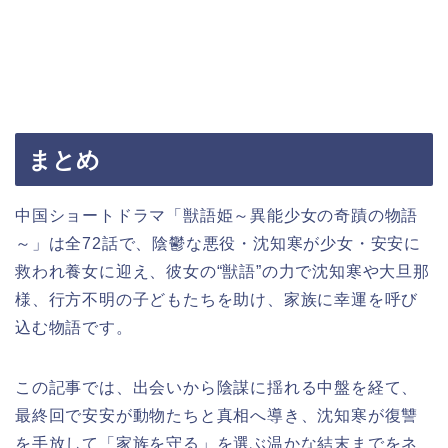
まとめ
中国ショートドラマ「獣語姫～異能少女の奇蹟の物語
～」は全72話で、陰鬱な悪役・沈知寒が少女・安安に
救われ養女に迎え、彼女の“獣語”の力で沈知寒や大旦那
様、行方不明の子どもたちを助け、家族に幸運を呼び
込む物語です。
この記事では、出会いから陰謀に揺れる中盤を経て、
最終回で安安が動物たちと真相へ導き、沈知寒が復讐
を手放して「家族を守る」を選ぶ温かな結末までをネ