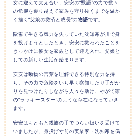
女に迎えて支え合い、安安の“獣語”の力で数々
の危機を乗り越えて家族を守り抜くまでを温か
く描く“父娘の救済と成長”の
物語
です。
陰鬱で生きる気力を失っていた沈知寒が川で身
を投げようとしたとき、安安に救われたことを
きっかけに彼女を家族として迎え入れ、父娘と
しての新しい生活が始まります。
安安は動物の言葉を理解できる特別な力を持
ち、その力で危険をいち早く察知したり手がか
りを見つけたりしながら人々を助け、やがて家
の“ラッキースター”のような存在になっていき
ます。
安安はもともと親族の手でつらい扱いを受けて
いましたが、身投げ寸前の実業家・沈知寒を偶