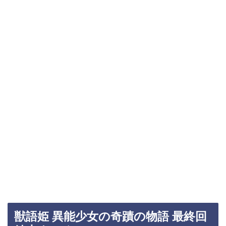
獣語姫 異能少女の奇蹟の物語 最終回