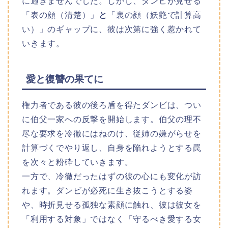
に過ぎませんでした。しかし、ダンビが見せる
「表の顔（清楚）」
と
「裏の顔（妖艶で計算高
い）」のギャップに、彼は次第に強く惹かれて
いきます。
愛と復讐の果てに
権力者である彼の後ろ盾を得たダンビは、つい
に伯父一家への反撃を開始します。伯父の理不
尽な要求を冷徹にはねのけ、従姉の嫌がらせを
計算づくでやり返し、自身を陥れようとする罠
を次々と粉砕していきます。
一方で、冷徹だったはずの彼の心にも変化が訪
れます。ダンビが必死に生き抜こうとする姿
や、時折見せる孤独な素顔に触れ、彼は彼女を
「利用する対象」ではなく「守るべき愛する女