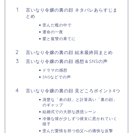
言いなり令嬢の裏の顔 ネタバレあらすじま
とめ
歪んだ檻の中で
運命の一夜
愛と復讐の果てに
言いなり令嬢の裏の顔 結末最終回まとめ
言いなり令嬢の裏の顔 感想＆SNSの声
ドラマの感想
SNSなどでの声
言いなり令嬢の裏の顔 見どころポイント4つ
清楚な「表の顔」と計算高い「裏の顔」
のギャップ
結婚式での大胆な誘惑シーン
冷徹な彼が少しずつ彼女に惹かれていく
様子
歪んだ愛情を持つ伯父への痛快な反撃