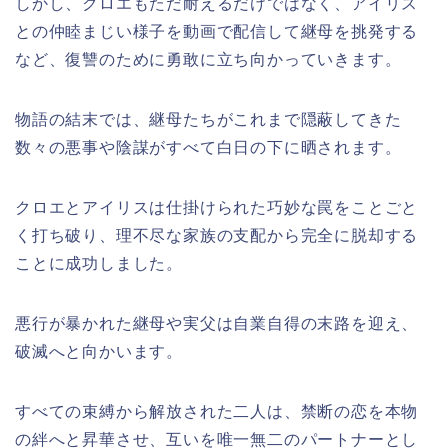
しかし、クロエもただ耐えるだけではなく、アイリス
との仲睦まじい様子を動画で配信して継母を挑発する
など、復讐のために勇敢に立ち向かっていきます。
物語の結末では、継母たちがこれまで隠蔽してきた
数々の悪事や陰謀がすべて白日の下に晒されます。
クロエとアイリスは仕掛けられた巧妙な罠をことごと
く打ち破り、理不尽な家族の支配から完全に脱却する
ことに成功しました。
悪行が暴かれた継母や実父は自業自得の末路を迎え、
破滅へと向かいます。
すべての束縛から解放された二人は、禁断の恋を本物
の絆へと昇華させ、互いを唯一無二のパートナーとし