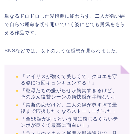
単なるドロドロした愛憎劇に終わらず、二人が強い絆
で自らの運命を切り開いていく姿にとても勇気をもら
える作品です。
SNSなどでは、以下のような感想が見られました。
「アイリスが強くて美しくて、クロエを守
る姿に毎回キュンキュンする！」
「継母たちの嫌がらせが胸糞すぎるけど、
そのぶん復讐シーンの爽快感が半端ない」
「禁断の恋だけど、二人の絆が尊すぎて最
後まで応援したくなるストーリーだった」
「全56話があっという間に感じるくらいテ
ンポが良くて最高に面白い！」
「ラストのスカッと展開が期待通りで、見