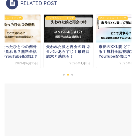
RELATED POST
リカショートドラマ
アメリカショートドラマ
アメリカショートドラマ
われた娘と再会の時 ネ
市長のXXL妻 どこで見れ
彼のたったひとつの
バレあらすじ！最終回
る？無料全話視聴方法や
どこで見れる？無料
末と感想も！
YouTube配信は？
視聴やYouTube配
2026年1月8日
2025年8月29日
2026年6