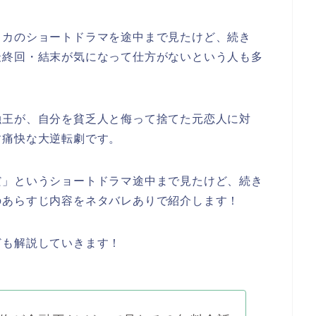
リカのショートドラマを
途中まで見たけど、続き
最終回・結末が気になって仕方がないという人も多
融王が、自分を貧乏人と侮って捨てた元恋人に対
す痛快な大逆転劇です。
だ
」
という
ショートドラマ途中まで見たけど、続き
のあらすじ内容をネタバレありで紹介します！
ども解説していきます！