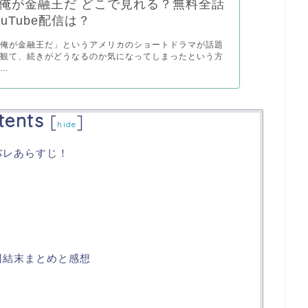
俺が金融王だ どこで見れる？無料全話
uTube配信は？
、俺が金融王だ」というアメリカのショートドラマが話題
で観て、続きがどうなるのか気になってしまったという方
..
tents
[
]
hide
バレあらすじ！
回結末まとめと感想