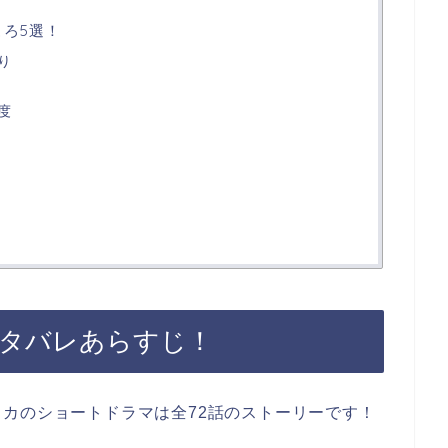
ころ5選！
り
度
ネタバレあらすじ！
カのショートドラマは全72話のストーリーです！