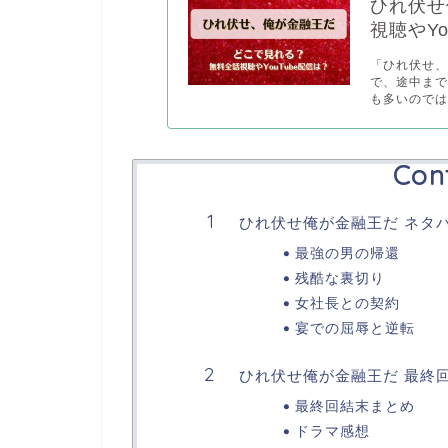
ひれ伏せ
視聴やYo
「ひれ伏せ
で、途中ま
も多いのでは.
Con
ひれ伏せ俺が金融王だ ネタ
最強の男の帰還
残酷な裏切り
女社長との契約
宴での屈辱と逆転
ひれ伏せ俺が金融王だ 最終
最終回結末まとめ
ドラマ感想