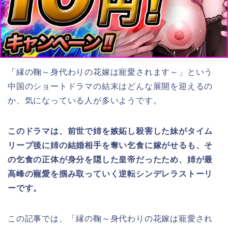
「縁の鞠～身代わりの花嫁は寵愛されます～」という
中国のショートドラマの結末はどんな展開を迎えるの
か、気になっている人が多いようです。
このドラマは、前世で姉を嫉妬し殺害した妹がタイム
リープ後に姉の結婚相手を奪い乞食に嫁がせるも、そ
の乞食の正体が身分を隠した皇帝だったため、姉が最
高峰の寵愛を掴み取っていく逆転シンデレラストーリ
ーです。
この記事では、「縁の鞠～身代わりの花嫁は寵愛され