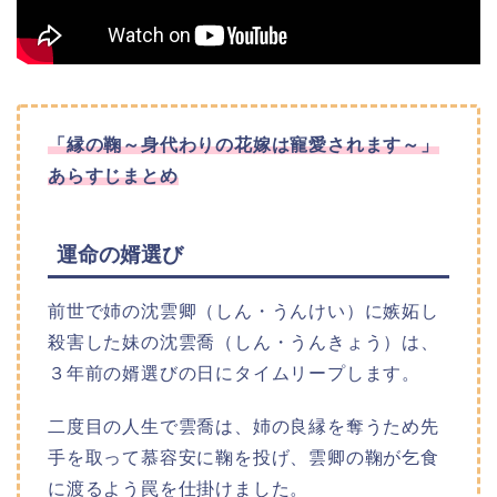
「縁の鞠～身代わりの花嫁は寵愛されます～」
あらすじまとめ
運命の婿選び
前世で姉の沈雲卿（しん・うんけい）に嫉妬し
殺害した妹の沈雲喬（しん・うんきょう）は、
３年前の婿選びの日にタイムリープします。
二度目の人生で雲喬は、姉の良縁を奪うため先
手を取って慕容安に鞠を投げ、雲卿の鞠が乞食
に渡るよう罠を仕掛けました。