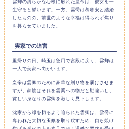
雲卿の清らかな心根に触れた皇帝は、彼女を一
生守ると誓います。一方、雲喬は慕容安と結婚
したものの、前世のような幸福は得られず焦り
を募らせていました。
実家での迫害
里帰りの日、崎玉は急用で宮殿に戻り、雲卿は
一人で実家へ向かいます。
皇帝は雲卿のために豪華な贈り物を届けさせま
すが、家族はそれを雲喬への物だと勘違いし、
貧しい身なりの雲卿を激しく見下します。
沈家から縁を切るよう迫られた雲卿は、雲喬に
奪われた大切な玉佩を取り戻すため、自ら焼け
焦げる炭火の上を素足で歩く過酷な要求を受け