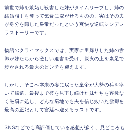
前世で姉を嫉妬し殺害した妹がタイムリープし、姉の
結婚相手を奪って乞食に嫁がせるものの、実はその夫
が身分を隠した皇帝だったという爽快な逆転シンデレ
ラストーリーです。
物語のクライマックスでは、実家に里帰りした姉の雲
卿が妹たちから激しい迫害を受け、炭火の上を素足で
歩かされる最大のピンチを迎えます。
しかし、そこへ本来の姿に戻った皇帝が大勢の兵を率
いて帰還。最後まで彼を見下し続けた妹たちを容赦な
く厳罰に処し、どんな窮地でも夫を信じ抜いた雲卿を
最高の正妃として宮廷へ迎えるラストです。
SNSなどでも高評価している感想が多く、見どころも