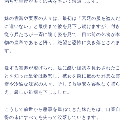
満ちた皇帝が多くの兵を率いて帰還します。
妹の雲喬や実家の人々は、最初は「宮廷の服を盗んだ
に違いない」と最後まで彼を見下し続けますが、付き
従う兵たちが一斉に跪く姿を見て、目の前の乞食が本
物の皇帝であると悟り、絶望と恐怖に突き落とされま
す。
愛する雲卿が虐げられ、足に酷い怪我を負わされたこ
とを知った皇帝は激怒し、彼女を罠に嵌めた邪悪な雲
喬や冷酷な沈家の人々、そして慕容安を容赦なく捕ら
え、厳しい処罰を下しました。
こうして前世から悪事を重ねてきた妹たちは、自業自
得の末にすべてを失って没落していきます。