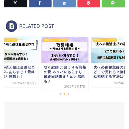
RELATED POST
中国ショートドラマ
中国ショートドラマ
中国ショートド
ロ
取引結婚 元彼よりも情熱
夫への復讐主婦の逆転劇
社長の萌え
終
の愛 ネタバレあらすじ！
どこで見れる？無料で全
ネタバレあ
最終回結末まとめと感想
話視聴する方法は？
回結末と感
も！
2日
2025年7月23日
2026年3月17日