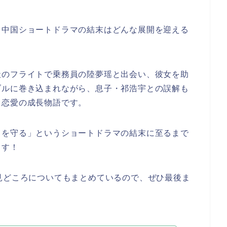
う中国ショートドラマの結末はどんな展開を迎える
。
社のフライトで乗務員の陸夢瑶と出会い、彼女を助
ブルに巻き込まれながら、息子・祁浩宇との誤解も
と恋愛の成長物語です。
てを守る
」
というショートドラマ
の結末に至るまで
ます！
見どころについてもまとめているので、ぜひ最後ま