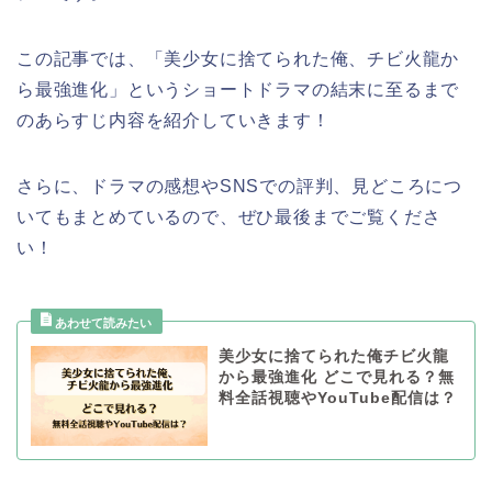
この記事では、「美少女に捨てられた俺、チビ火龍か
ら最強進化」というショートドラマの結末に至るまで
のあらすじ内容を紹介していきます！
さらに、ドラマの感想やSNSでの評判、見どころにつ
いてもまとめているので、ぜひ最後までご覧くださ
い！
美少女に捨てられた俺チビ火龍
から最強進化 どこで見れる？無
料全話視聴やYouTube配信は？