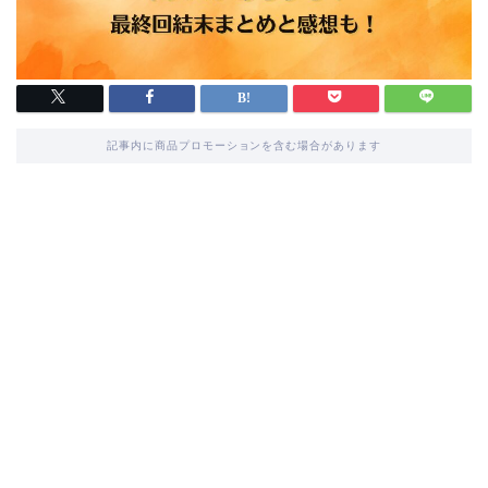
記事内に商品プロモーションを含む場合があります