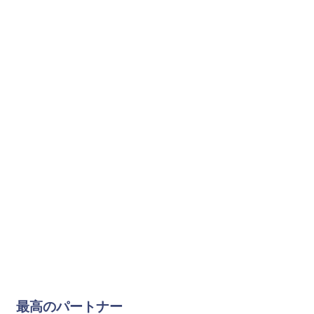
最高のパートナー