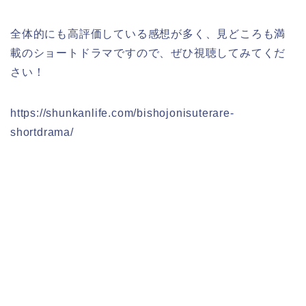
全体的にも高評価している感想が多く、見どころも満
載のショートドラマですので、ぜひ視聴してみてくだ
さい！
https://shunkanlife.com/bishojonisuterare-
shortdrama/