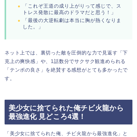
「これぞ王道の成り上がりって感じで、ス
トレス発散に最高のドラマだと思う！」
「最後の大逆転劇は本当に胸が熱くなりま
した。」
ネット上では、裏切った敵を圧倒的な力で見返す「下
克上の爽快感」や、1話数分でサクサク観進められる
「テンポの良さ」を絶賛する感想がとても多かったで
す。
美少女に捨てられた俺チビ火龍から
最強進化 見どころ4選！
「美少女に捨てられた俺、チビ火龍から最強進化」と