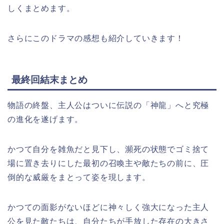
しくまとめます。
さらにこのドラマの感想も紹介していきます！
最終回結末まとめ
物語の終盤、主人公はついに伝説の「神龍」へと究極
の進化を遂げます。
かつて自分を雑魚だと見下し、瀕死の状態でゴミ捨て
場に置き去りにした最初の召喚主や敵たちの前に、圧
倒的な威厳をまとって姿を現します。
かつての面影がないほどに神々しく強大になった主人
公を見た敵たちは、自分たちが手放した存在の大きさ