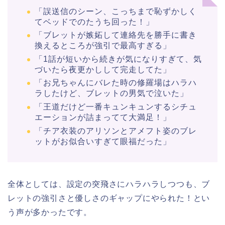
「誤送信のシーン、こっちまで恥ずかしく
てベッドでのたうち回った！」
「ブレットが嫉妬して連絡先を勝手に書き
換えるところが強引で最高すぎる」
「1話が短いから続きが気になりすぎて、気
づいたら夜更かしして完走してた」
「お兄ちゃんにバレた時の修羅場はハラハ
ラしたけど、ブレットの男気で泣いた」
「王道だけど一番キュンキュンするシチュ
エーションが詰まってて大満足！」
「チア衣装のアリソンとアメフト姿のブレ
ットがお似合いすぎて眼福だった」
全体としては、設定の突飛さにハラハラしつつも、ブ
レットの強引さと優しさのギャップにやられた！とい
う声が多かったです。