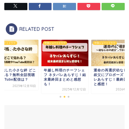
RELATED POST
中国ショートドラマ
中国ショートドラマ
中国ショートド
こ
年越し料理のチーフシェ
運命の再選択幼なじみの
君が残した
聴
フ ネタバレあらすじ！結
叔父にプロポーズ ネタバ
で見れる？
末最終回まとめと感想
レあらすじ！最終回結末
やYouTu
も！
と感想！
0日
2025年12月12日
2026年1月8日