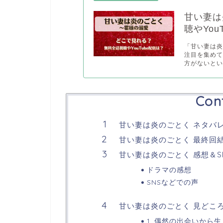
甘い妻は
聴やYou
「甘い妻は
注目を集め
方がないとい.
Con
甘い妻は炎のごとく ネタバ
甘い妻は炎のごとく 最終回
甘い妻は炎のごとく 感想＆S
ドラマの感想
SNSなどでの声
甘い妻は炎のごとく 見どこ
1. 偶然の出会いから