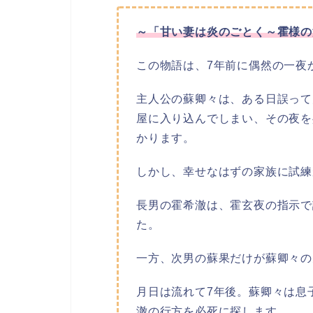
～「甘い妻は炎のごとく～霍様の
この物語は、7年前に偶然の一夜
主人公の蘇卿々は、ある日誤って
屋に入り込んでしまい、その夜を
かります。
しかし、幸せなはずの家族に試練
長男の霍希澈は、霍玄夜の指示で
た。
一方、次男の蘇果だけが蘇卿々の
月日は流れて7年後。蘇卿々は息
澈の行方を必死に探します。