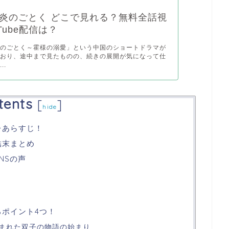
炎のごとく どこで見れる？無料全話視
Tube配信は？
炎のごとく～霍様の溺愛」という中国のショートドラマが
ており、途中まで見たものの、続きの展開が気になって仕
..
tents
[
]
hide
レあらすじ！
結末まとめ
NSの声
ろポイント4つ！
生まれた双子の物語の始まり