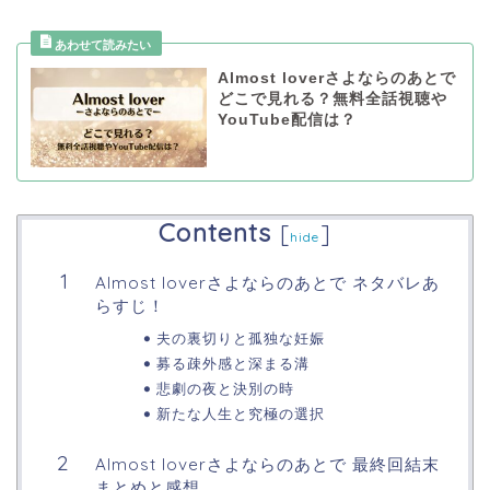
Almost loverさよならのあとで
どこで見れる？無料全話視聴や
YouTube配信は？
Contents
[
]
hide
Almost loverさよならのあとで ネタバレあ
らすじ！
夫の裏切りと孤独な妊娠
募る疎外感と深まる溝
悲劇の夜と決別の時
新たな人生と究極の選択
Almost loverさよならのあとで 最終回結末
まとめと感想