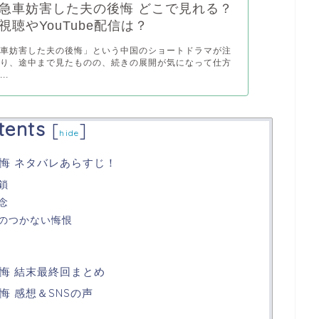
急車妨害した夫の後悔 どこで見れる？
視聴やYouTube配信は？
急車妨害した夫の後悔」という中国のショートドラマが注
おり、途中まで見たものの、続きの展開が気になって仕方
..
tents
[
]
hide
悔 ネタバレあらすじ！
鎖
念
のつかない悔恨
悔 結末最終回まとめ
 感想＆SNSの声