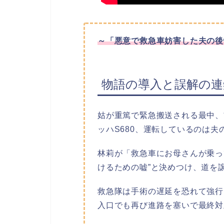
～
「悪意で救急車妨害した夫の後
物語の導入と誤解の連
姑が重篤で緊急搬送される最中、
ッハS680、運転しているのは夫
林莉が「救急車にお母さんが乗っ
けるための嘘”と決めつけ、道を
救急隊は手術の遅延を恐れて強行
入口でも再び進路を塞いで最終対