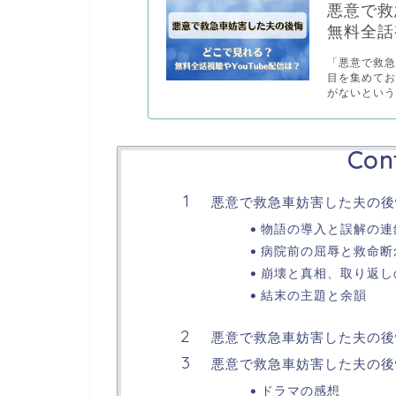
悪意で救
無料全話
「悪意で救
目を集めて
がないという.
Con
悪意で救急車妨害した夫の後
物語の導入と誤解の連
病院前の屈辱と救命断
崩壊と真相、取り返し
結末の主題と余韻
悪意で救急車妨害した夫の後
悪意で救急車妨害した夫の後悔
ドラマの感想