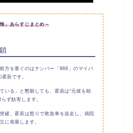
悔」
あらすじまとめ～
鎖
前方を塞ぐのはナンバー「888」のマイバ
の霍辰です。
ている」と懇願しても、霍辰は“元彼を助
譲らず妨害します。
突破、霍辰は怒りで救急車を追走し、病院
立に発展します。​