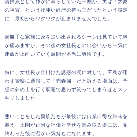
清掃員として静かに暮らしていた王剛が、実は「大夏
の神官」という物凄い経歴の持ち主だったという設定
に、最初からワクワクが止まりませんでした。
身勝手な家族に家を追い出されるシーンは見ていて胸
が痛みますが、その後の女社長との出会いから一気に
運命が上向いていく展開が本当に爽快です。
特に、女社長が仕掛けた誘惑の罠に対して、王剛が迷
わず警察に通報して「売春婦」だと訴える場面は、予
想の斜め上を行く展開で思わず笑ってしまうほどスッ
キリしました。
悪いことをした親族たちが最後には自業自得な結末を
迎え、王剛が正当な評価と幸せを掴み取る姿には、見
終わった後に温かい気持ちになれます。