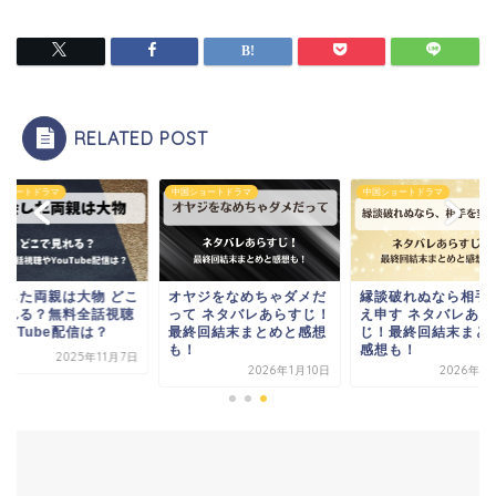
RELATED POST
ショートドラマ
中国ショートドラマ
中国ショートドラマ
ヤジをなめちゃダメだ
縁談破れぬなら相手を変
再会した両親は大物 
て ネタバレあらすじ！
え申す ネタバレあらす
で見れる？無料全話
終回結末まとめと感想
じ！最終回結末まとめと
やYouTube配信は？
！
感想も！
2025年1
2026年1月10日
2026年1月19日