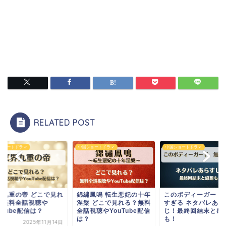
RELATED POST
ショートドラマ
中国ショートドラマ
中国ショートドラマ
繡鳳鳴 転生悪妃の十年
このボディーガード無敵
冥界九重の帝 どこで
槃 どこで見れる？無料
すぎる ネタバレあらす
る？無料全話視聴や
視聴やYouTube配信
じ！最終回結末と感想
YouTube配信は？
？
も！
2025年11