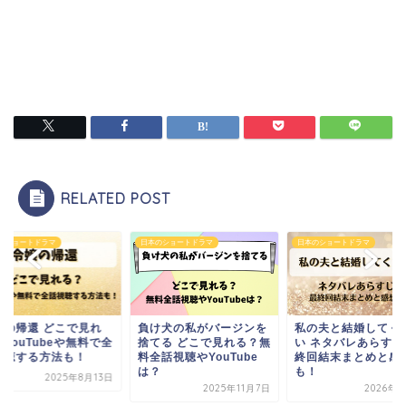
RELATED POST
のショートドラマ
日本のショートドラマ
日本のショートドラマ
け犬の私がバージンを
私の夫と結婚してくださ
令嬢の帰還 どこで見
てる どこで見れる？無
い ネタバレあらすじ！最
る？YouTubeや無
話視聴やYouTube
終回結末まとめと感想
話視聴する方法も！
？
も！
2025年8
2025年11月7日
2026年1月5日