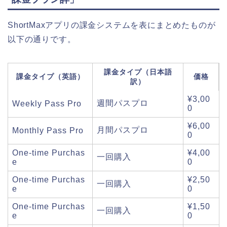
ShortMaxアプリの課金システムを表にまとめたものが
以下の通りです。
課金タイプ（日本語
課金タイプ（英語）
価格
訳）
¥3,00
週間パスプロ
Weekly Pass Pro
0
¥6,00
月間パスプロ
Monthly Pass Pro
0
One-time Purchas
¥4,00
一回購入
e
0
One-time Purchas
¥2,50
一回購入
e
0
One-time Purchas
¥1,50
一回購入
e
0