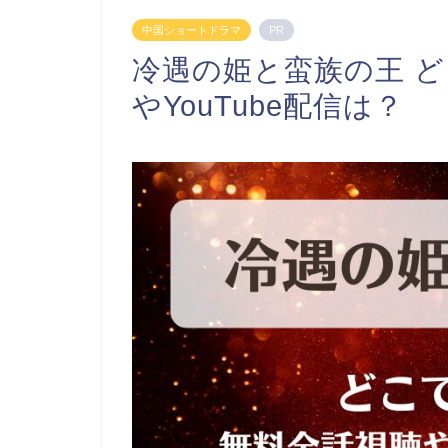
中国ショートドラマ
PR
冷遇の姫と蛮族の王 
やYouTube配信は？