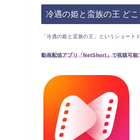
冷遇の姫と蛮族の王 ど
「冷遇の姫と蛮族の王」というショート
動画配信アプリ「NetShort」で視聴可