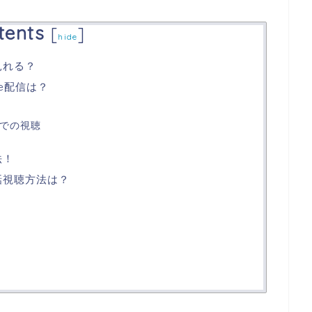
tents
[
]
hide
見れる？
be配信は？
外での視聴
法！
話視聴方法は？