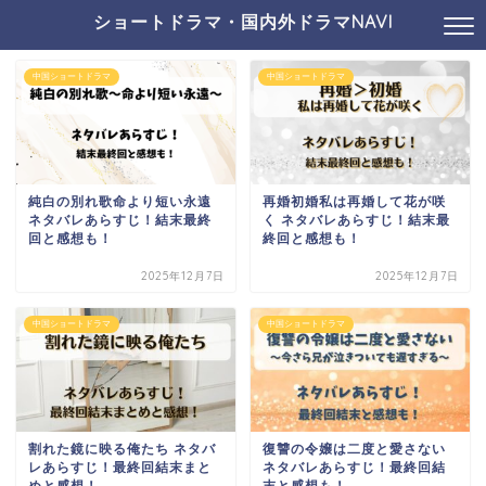
ショートドラマ・国内外ドラマNAVI
中国ショートドラマ
中国ショートドラマ
純白の別れ歌命より短い永遠
再婚初婚私は再婚して花が咲
ネタバレあらすじ！結末最終
く ネタバレあらすじ！結末最
回と感想も！
終回と感想も！
2025年12月7日
2025年12月7日
中国ショートドラマ
中国ショートドラマ
割れた鏡に映る俺たち ネタバ
復讐の令嬢は二度と愛さない
レあらすじ！最終回結末まと
ネタバレあらすじ！最終回結
めと感想！
末と感想も！