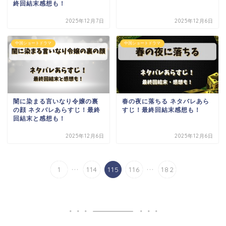
終回結末感想も！
2025年12月7日
2025年12月6日
中国ショートドラマ
中国ショートドラマ
闇に染まる言いなり令嬢の裏
春の夜に落ちる ネタバレあら
の顔 ネタバレあらすじ！最終
すじ！最終回結末感想も！
回結末と感想も！
2025年12月6日
2025年12月6日
...
...
1
114
115
116
182