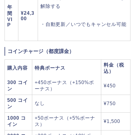
解除する
年
¥24,3
間
00
VI
・自動更新／いつでもキャンセル可能
P
コインチャージ（都度課金）
料金（税
購入内容
特典ボーナス
込）
300 コイ
+450ボーナス（+150%ボ
¥450
ン
ーナス）
500 コイ
なし
¥750
ン
1000 コ
+50ボーナス（+5%ボーナ
¥1,500
イン
ス）