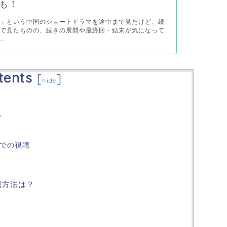
も！
讐」という中国のショートドラマを途中まで見たけど、続
まで見たものの、続きの展開や最終回・結末が気になって
..
tents
[
]
hide
？
外での視聴
聴方法は？