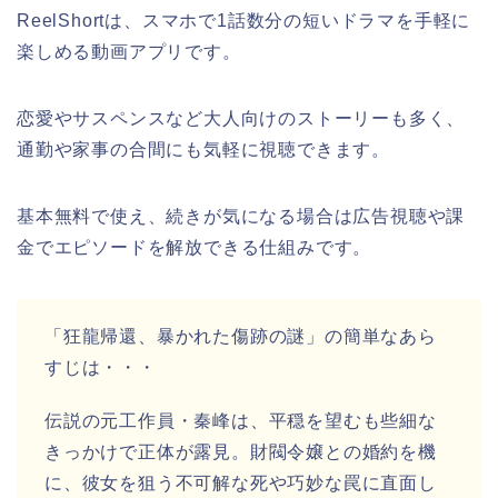
ReelShortは、スマホで1話数分の短いドラマを手軽に
楽しめる動画アプリです。
恋愛やサスペンスなど大人向けのストーリーも多く、
通勤や家事の合間にも気軽に視聴できます。
基本無料で使え、続きが気になる場合は広告視聴や課
金でエピソードを解放できる仕組みです。
「狂龍帰還、暴かれた傷跡の謎」の簡単なあら
すじ
は・・・
伝説の元工作員・秦峰は、平穏を望むも些細な
きっかけで正体が露見。財閥令嬢との婚約を機
に、彼女を狙う不可解な死や巧妙な罠に直面し