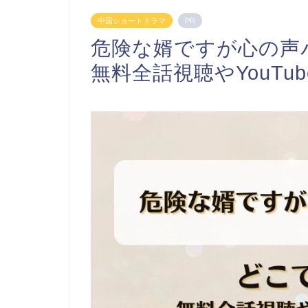
中国ショートドラマ
PR
危険な婿ですが心の声
無料全話視聴やYouTu