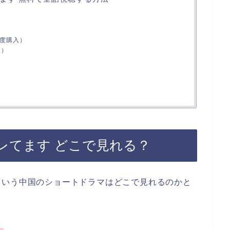
都度購入）
題）
レてます どこで見れる？
という中国のショートドラマはどこで見れるのかと
。