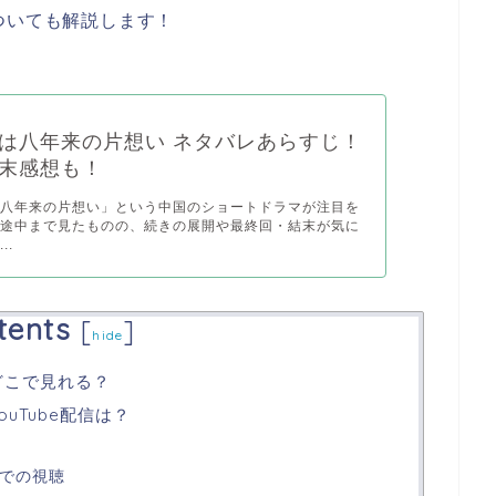
ついても解説します！
は八年来の片想い ネタバレあらすじ！
末感想も！
は八年来の片想い」という中国のショートドラマが注目を
、途中まで見たものの、続きの展開や最終回・結末が気に
..
tents
[
]
hide
どこで見れる？
uTube配信は？
外での視聴