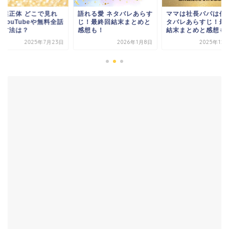
れる愛 ネタバレあらす
ママは社長パパは伝説 ネ
妻の謎正体 どこで見
！最終回結末まとめと
タバレあらすじ！最終回
る？YouTubeや無
想も！
結末まとめと感想も！
視聴方法は？
2026年1月8日
2025年12月17日
2025年7月