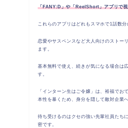
「FANY:D」や「
ReelShort」アプリ
これらのアプリはどれもスマホで1話数分
恋愛やサスペンスなど大人向けのストー
ます。
基本無料で使え、続きが気になる場合は
す。
「インターン生はご令嬢」
は、裕福でお
本性を暴くため、身分を隠して敵対企業
待ち受けるのはクセの強い先輩社員たち
密です。