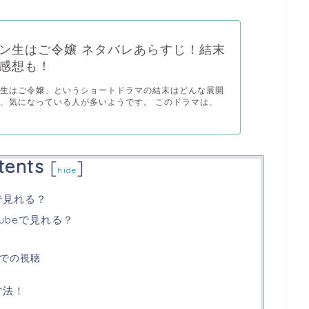
ン生はご令嬢 ネタバレあらすじ！結末
感想も！
ン生はご令嬢」というショートドラマの結末はどんな展開
、気になっている人が多いようです。 このドラマは、
tents
[
]
hide
で見れる？
ubeで見れる？
外での視聴
方法！