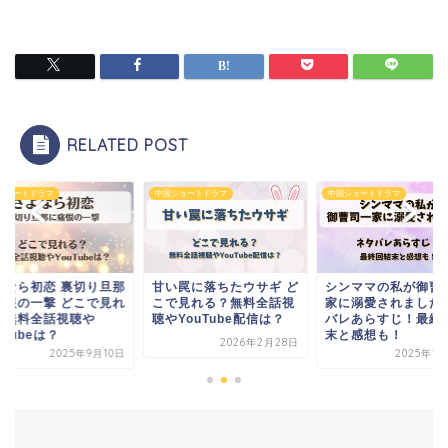
RELATED POST
ショートドラマ
中国ショートドラマ
中国ショートドラマ
い罠に落ちたウサギ ど
シンママの私が御曹司一
さよなら初恋 裏切り
で見れる？無料全話視
家に溺愛されました ネタ
に痛恨の一撃 どこで
YouTube配信は？
バレあらすじ！最終回結
る？無料全話視聴や
末と感想も！
YouTubeは？
2026年2月28日
2025年12月9日
2025年9