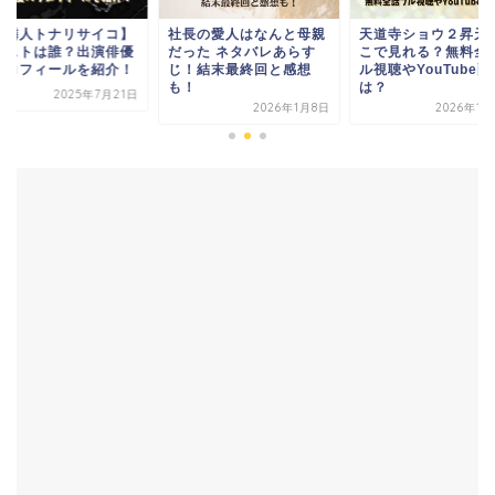
長の愛人はなんと母親
天道寺ショウ２昇天編 ど
【狂隣人トナリサイ
った ネタバレあらす
こで見れる？無料全話フ
キャストは誰？出演
！結末最終回と感想
ル視聴やYouTube配信
のプロフィールを紹
！
は？
2025年7
2026年1月8日
2026年1月22日