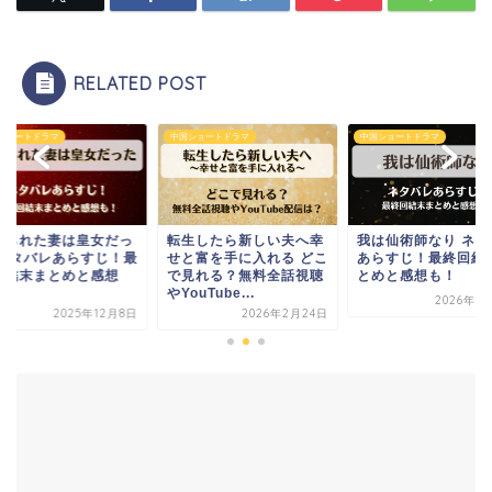
RELATED POST
中国ショートドラマ
中国ショートドラマ
中国ショー
だっ
転生したら新しい夫へ幸
我は仙術師なり ネタバレ
捨てら
じ！最
せと富を手に入れる どこ
あらすじ！最終回結末ま
た ネタ
想
で見れる？無料全話視聴
とめと感想も！
終回結
やYouTube...
も！
2026年3月14日
2月8日
2026年2月24日