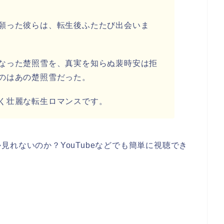
願った彼らは、転生後ふたたび出会いま
なった楚照雪を、真実を知らぬ裴時安は拒
のはあの楚照雪だった。
く壮麗な転生ロマンスです。
れないのか？YouTubeなどでも簡単に視聴でき
！