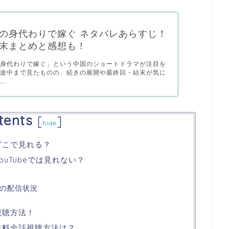
の身代わりで嫁ぐ ネタバレあらすじ！
末まとめと感想も！
の身代わりで嫁ぐ」という中国のショートドラマが注目を
、途中まで見たものの、続きの展開や最終回・結末が気に
..
tents
[
]
hide
どこで見れる？
uTubeでは見れない？
外の配信状況
視聴方法！
無料全話視聴方法は？