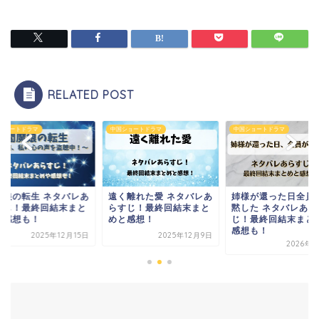
RELATED POST
ショートドラマ
中国ショートドラマ
中国ショートドラマ
く離れた愛 ネタバレあ
姉様が還った日全員が沈
閻魔娘の転生 ネタバ
すじ！最終回結末まと
黙した ネタバレあらす
らすじ！最終回結末
と感想！
じ！最終回結末まとめと
めや感想も！
感想も！
2025年12月9日
2025年12
2026年1月6日