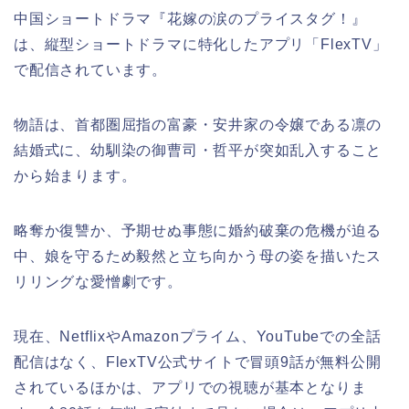
中国ショートドラマ『花嫁の涙のプライスタグ！』
は、縦型ショートドラマに特化したアプリ「FlexTV」
で配信されています。
物語は、首都圏屈指の富豪・安井家の令嬢である凛の
結婚式に、幼馴染の御曹司・哲平が突如乱入すること
から始まります。
略奪か復讐か、予期せぬ事態に婚約破棄の危機が迫る
中、娘を守るため毅然と立ち向かう母の姿を描いたス
リリングな愛憎劇です。
現在、NetflixやAmazonプライム、YouTubeでの全話
配信はなく、FlexTV公式サイトで冒頭9話が無料公開
されているほかは、アプリでの視聴が基本となりま