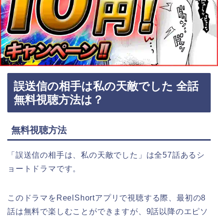
誤送信の相手は私の天敵でした 全話
無料視聴方法は？
無料視聴方法
「誤送信の相手は、私の天敵でした
」
は全57話ある
シ
ョートドラマ
です。
このドラマをReelShortアプリで視聴する際、最初の8
話は無料で楽しむことができますが、9話以降のエピソ