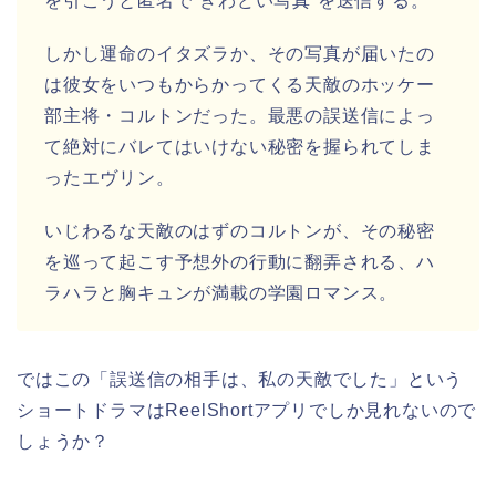
を引こうと匿名で“きわどい写真”を送信する。
しかし運命のイタズラか、その写真が届いたの
は彼女をいつもからかってくる天敵のホッケー
部主将・コルトンだった。最悪の誤送信によっ
て絶対にバレてはいけない秘密を握られてしま
ったエヴリン。
いじわるな天敵のはずのコルトンが、その秘密
を巡って起こす予想外の行動に翻弄される、ハ
ラハラと胸キュンが満載の学園ロマンス。
ではこの
「誤送信の相手は、私の天敵でした
」
と
いう
ショートドラマはReelShortアプリでしか見れないので
しょうか？