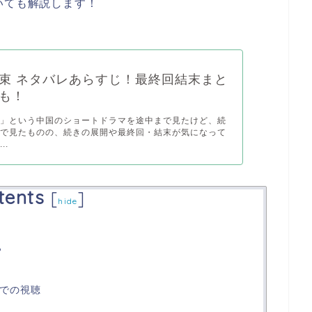
いても解説します！
束 ネタバレあらすじ！最終回結末まと
も！
束」という中国のショートドラマを途中まで見たけど、続
まで見たものの、続きの展開や最終回・結末が気になって
..
tents
[
]
hide
？
外での視聴