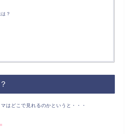
法は？
？
ラマはどこで見れるのかというと・・・
。