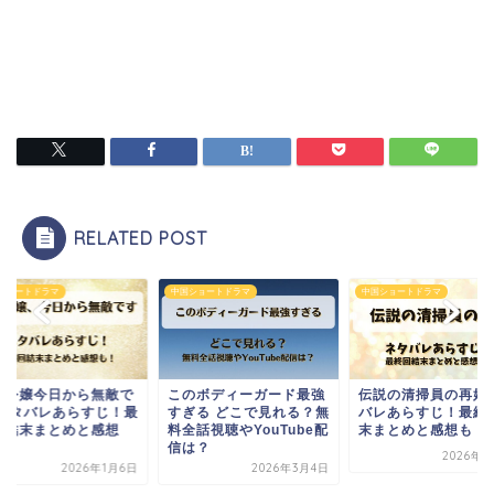
RELATED POST
ショートドラマ
中国ショートドラマ
中国ショートドラマ
のボディーガード最強
伝説の清掃員の再婚 ネタ
転生令嬢今日から無
ぎる どこで見れる？無
バレあらすじ！最終回結
す ネタバレあらすじ
話視聴やYouTube配
末まとめと感想も！
終回結末まとめと感
は？
も！
2026年4月3日
2026年3月4日
2026年1