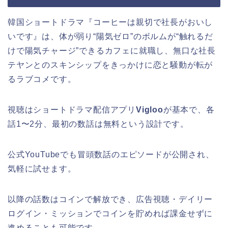
韓国ショートドラマ『コーヒーは親切で社長がおいし
いです』は、体が弱り“陽気ゼロ”のボルムが“触れるだ
けで陽気チャージ”できるカフェに就職し、無口な社長
テヤンとのスキンシップをきっかけに恋と騒動が転が
るラブコメです。
視聴はショートドラマ配信アプリ
Vigloo
が基本で、各
話1〜2分、最初の数話は無料という設計です。
公式YouTubeでも冒頭数話のエピソードが公開され、
気軽に試せます。
以降の話数はコインで解放でき、広告視聴・デイリー
ログイン・ミッションでコインを貯めれば課金せずに
進めることも可能です。