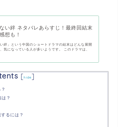
ない絆 ネタバレあらすじ！最終回結末
感想も！
ない絆」という中国のショートドラマの結末はどんな展開
、気になっている人が多いようです。 このドラマは、
tents
[
]
hide
る？
信は？
？
聴するには？