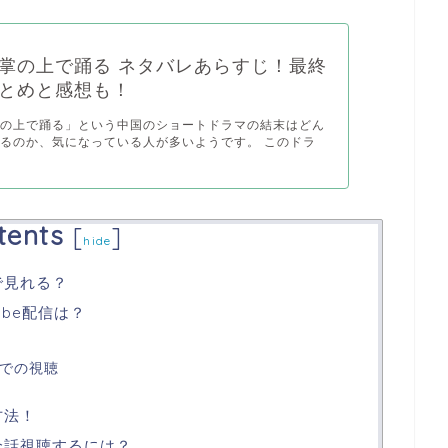
掌の上で踊る ネタバレあらすじ！最終
とめと感想も！
掌の上で踊る」という中国のショートドラマの結末はどん
るのか、気になっている人が多いようです。 このドラ
tents
[
]
hide
で見れる？
ube配信は？
外での視聴
方法！
全話視聴するには？