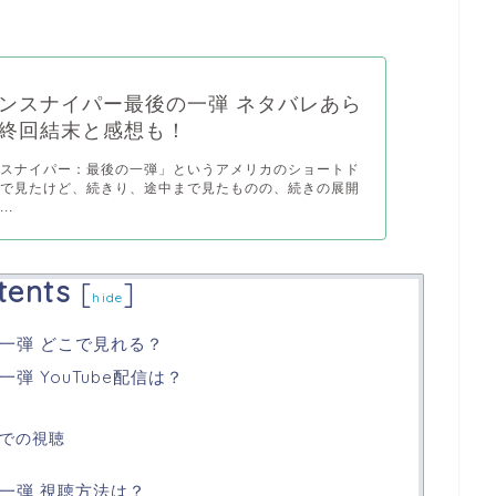
ンスナイパー最後の一弾 ネタバレあら
終回結末と感想も！
ンスナイパー：最後の一弾」というアメリカのショートド
まで見たけど、続きり、途中まで見たものの、続きの展開
..
tents
[
]
hide
一弾 どこで見れる？
 YouTube配信は？
外での視聴
一弾 視聴方法は？