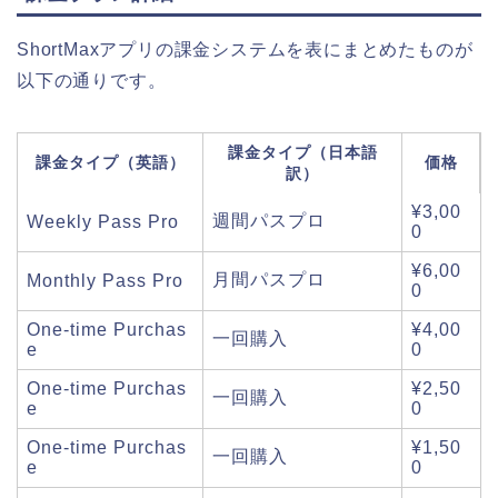
ShortMaxアプリの課金システムを表にまとめたものが
以下の通りです。
課金タイプ（日本語
課金タイプ（英語）
価格
訳）
¥3,00
週間パスプロ
Weekly Pass Pro
0
¥6,00
月間パスプロ
Monthly Pass Pro
0
One-time Purchas
¥4,00
一回購入
e
0
One-time Purchas
¥2,50
一回購入
e
0
One-time Purchas
¥1,50
一回購入
e
0