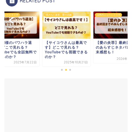
RELATED POST
れた真実、愛の試練
日本のショートドラマ
日本のショートドラマ
サイコウさんは最高で
【愛の炎罪】最終回まで
【お嬢様のパワハラ
】どこで見れる？
のあらすじネタバレ！結
治】どこで見れる？
uTubeでも視聴できる
末感想も！
YouTubeでも全話
か？
見れるのか？
2026年1月12日
2025年10月21日
2025年7月